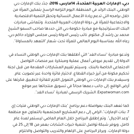
دبي، الإمارات العربية المتحدة،
14
مارس، 2016:
جدّد بنك الإمارات دبي
الوطني، البنك الرائد في المنطقة، اليوم التزامه الراسخ بتمكين المرأة من
خلال برامجه التي تدعم ريادة الأعمال النسائية وتحفّز التنمية الاقتصادية
والاجتماعية للمرأة في دولة الإمارات العربية المتحدة. وتتماشى مبادرات
البنك الاستراتيجية مع مبادرة حكومة دبي التي حددها صاحب السمو الشيخ
محمد بن راشد آل مكتوم، نائب رئيس الدولة رئيس مجلس الوزراء حاكم دبي،
رعاه الله، بمناسبة اليوم العالمي للمرأة تحت شعار "التعهد بالمساواة".
وتدعو مبادرة "نساء الغد" التي أطلقها بنك الإمارات دبي الوطني النساء في
الدولة إلى تقديم عروض أعمال عملية ومبتكرة عبر منصات التواصل
الاجتماعي الخاصة بالبنك. وسيتم تقييم المشاركات المقدمة من قبل لجنة
تحكيم مكونة من أبرز خبراء القطاع، لاختيار فائزة واحدة عبر تصويت عام.
وسيقدم بنك الإمارات دبي الوطني التمويل اللازم للفائزة لتطبيق فكرتها على
أرض الواقع، إلى جانب دعمها مجاناً في تسويق منتجاتها عبر موقع
Expatwoman.com
، الشريك الرسمي لمبادرة "نساء الغد".
كما تعهد البنك بمواصلة دعم برنامج "بنك الإمارات دبي الوطني
فتيات إي
7
:
بنات الإمارات"، الرامي إلى دعم المشاريع المجتمعية بالتعاون مع منظمة
"وعد الأجيال". وتم إطلاق البرنامج خلال العام الماضي ليستمر لمدة عام
كامل، ويوفر شبكة تواصل لتنمية خبرات الشابات بعمر من 18 إلى 25 في
دولة الإمارات. ويركز البرنامج على الإلهام والتدريب والتواصل والالتزام