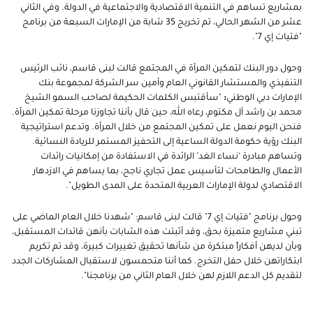
بمشاريع تساهم في التنمية الاقتصادية والاجتماعية في الدولة. وفي الثاني
عشر من الشهر الحالي، تم تخريج 35 شابة من الإمارات السبعة من برنامج
"فتيات إي 7".
وحول دور البنك لتمكين المرأة في المجتمع قالت لبنى قاسم، نائب الرئيس
التنفيذي والمستشار القانوني العام وأمين سر الشركة لمجموعة بنك
الإمارات دبي الوطني
:
"سأقتبس الكلمات الحكيمة لصاحب السمو الشيخ
محمد بن راشد آل مكتوم، رعاه الله، حين قال بأننا تجاوزنا مرحلة تمكين المرأة.
فنحن اليوم نعمل على تمكين المجتمع من خلال المرأة. وتدعم استراتيجية
البنك رؤية حكومة الدولة الساعية إلى التحفيز المستمر للريادة النسائية.
وتساهم مبادرة ‘نساء الغد’ الرائدة في الاستفادة من إمكانيات رائدات
الأعمال والطامحات لتأسيس عمل تجاري ناجح، بما يساهم في الازدهار
الاقتصادي لدولة الإمارات العربية المتحدة على المدى الطويل".
وحول برنامج "فتيات إي 7" قالت لبنى قاسم: "شهدنا خلال العام الماضي على
تبني مشاريع متميزة بحق، وقد أثبتت هذه الشابات بأنهن قائدات المستقبل،
وبأن لديهن أفكاراً مبتكرة من شأنها تحقيق تغييرات كبيرة، وقد تم تكريم
ابتكاراتهن خلال حفل التخرج. كما أننا متحمسون لاستقبال المشاركات الجدد
لتقديم كل الدعم اللازم لهن خلال العام الثاني من برنامجنا".