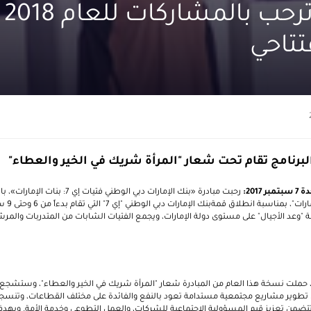
الإما
تتاحي
لبرنامج تقام تحت شعار "المرأة شريك في الخير والعطاء"
حدة
7
سبتمبر 2017:
رحبت مبادرة «
بنك الإمارات دبي الوطني فتيات إ
بنك ال
مة "وعد الأجيال" على مستوى
دولة الإمارات، ويجمع الفتيات الشابات من المتدربات والمر
راتية، حملت نسخة هذا العام من المبادرة شعار "المرأة شريك في الخير والعطاء"، وستشجع
ن 18 و 25 عاماً على تطوير مشاريع مجتمعية مستدامة تعود بالنفع والفائدة على مختلف القطاعات، وتنس
تي تتضمن تعزيز قيم المسؤولية الاجتماعية للشركات، والعمل التطوعي وخدمة الأمة. وبهدف