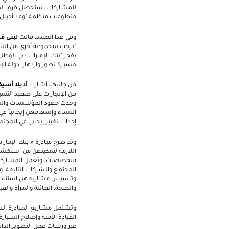
للمشاركات، ستحصل فرق المشا
متطوعات منظمة "وعد أجيال"
وفي هذا الصدد، قالت
لبنى ق
"نرحب بمجموعة أخرى من الشاب
يفخر "بنك الإمارات دبي الوطن
مسيرة تطور وازدهار دولة الإم
من جانبها، أشارت
أديلا أسيفيد
من الإنجازات على صعيد التنمية
وحدت جهود المؤسسات والشركا
النساء وإسهامهن إيجابياً في
إحداث تغيير إيجابي في المجتم
اللازمة لتمكينهن من استكشا
متخصصات، وتعمل المشاركات ف
وتأسيس مشاريعهن استناداً إل
والصحة، العائلة والمرأة والقي
وتشتمل مشاريع المبادرة الس
القيادة الآمنة وإصلاح الس
عبر ورشات عمل التطوير الذا