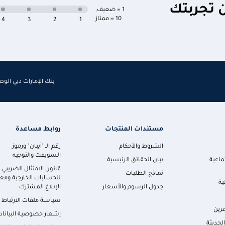
ن تجربتك
1 = ضعيف
,
10 = ممتاز
4
3
2
1
بنك الإمارات دبي الو
مستندات المنتجات
روابط مساعدة
الشروط والأحكام
رقم الـ "آيبان" ورموز
السويفت والتوجيه
ماعية
بيان الحقائق الرئيسية
قانون الامتثال الضريبي
نماذج الطلبات
للحسابات الخارجية ومعا
ية
جدول الرسوم والأسعار
الإبلاغ المشترك
سياسة ملفات الارتباط
رين
إشعار خصوصية البيانات
لحديثة