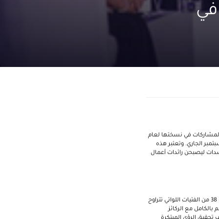
رات» ترحب بالمشاركات للعام 2018 في
ي 7: بنات الإمارات»، بالمشاركات في نسختها لعام
إمارات دبي الوطني "إي 7" التي تقام بدءاً من 6 وحتى 9 سبتمبر الجاري. وتعتبر هذه
شدات ليصبحن رائدات أعمال
38
من الفتيات اللواتي تتراوح
جم بالكامل مع الركائز
 تحقيق الرؤى المبتكرة