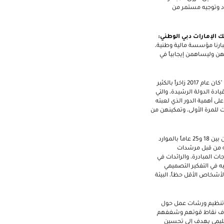
اد وتوجيه مستمر من
 الإمارات دبي الوطني:
بارنا مؤسسة مالية وطنية،
هن وليساهمن إيجابياً في
"كان عام 2017 زاخراً بالكثير
يادة الدولة الرشيدة، والتي
 أهمية الدور الذي لعبته
 للمرة الأولى، وتمكينهن من
وتم طرح مبادرة « بنك الإمارات دبي الوطني فتيات إي 7: بنات الإمارات» لتدعم الشابات الإماراتيات اللواتي تترواح أعمارهن بين 18 و25 عاماً بالموارد
يه من قبل مرشدات
المبادرة، والرائدات في
مشاركات من الجيل الجديد في مبادرة بنك الإمارات دبي الوطني "إي 7"على توجيه في التفكير التصميمي
لأشخاص الأقل حظاً، البيئة
ر تنظيم ورشات عمل حول
كشاف نقاط قوتهم وشغفهم
ليمي يهدف إلى تحسين