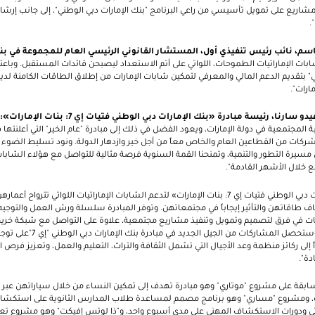
ريع على تمويل تأسيسي من راعي البرنامج "بنك الإمارات دبي الوطني"، إلى جانب إرش
.
اسم، نائب رئيس تنفيذي أول، المستشار القانوني الرئيسي العام للمجموعة في بنك
ات الإماراتيات الطموحات، اللواتي على أتم الاستعداد ليصبحن قائدات المستقبل. وباعت
ي" بتقديم الدعم المالي والمعرفي لتمكين شابات الإمارات من إطلاق الطاقات الكامنة لدي
ارات".
و سارنا، رئيسة مبادرة «بنك الإمارات دبي الوطني فتيات إي 7: بنات الإمارات»:
 المجتمعية في دولة الإمارات، ويعود الفضل في ذلك إلى مبادرة "عام الخير" التي أعلنتها ق
ت من القطاعين العام والخاص معاً من أجل خير وازدهار الدولة. ونود تسليط الضوء على
 مسيرة التطور والتنمية، وتمنحنا القمة السنوية فرصة مثالية للتواصل مع هؤلاء الشابات
ع خلال الأشهر القادمة".
ف طاقاتهن والتأثير إيجاباً في مجتمعاتهن. وتوفر المبادرة سلسلة ورش العمل والتوج
ي فرق لتصميم وتمويل وتنفيذ مشاريع مجتمعية، علاوة على التواصل مع شبكة خريجات 
المجتمع والشركات التابعة. وستحصل ال
ى ركائز منظمة وعد الأجيال التي تشمل الثقافة والتراث، التعليم والعمل، وتعزيز فرص ا
ادة".
ابقة على مشروع "موتاري" وهو مبادرة تهدف إلى تمكين النساء من خلال سياراتهن عب
يارة، ومشروع "مساري" وهو برنامج مصمم لمساعدة طلاب المدارس الثانوية على است
تي ودورات الاستكشاف المهني على مدى أسبوع واحد، و
"
ذا لوتس إفيكت" وهو مشروع تع