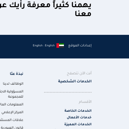
يهمنا كثيراً معرفة رأيك ع
معنا
إعدادات الموقع
English : English
أنت الآن تتصفح
نبذة عنّا
الخدمات الشخصية
الوظائف لدينا
المسؤولية الاجت
للمجموعة
الأقسام
المعلومات المال
الخدمات الخاصة
المركز الإعلامي
خدمات الأعمال
علاقات المستثم
الخدمات المميزة
قانون العبودية ا