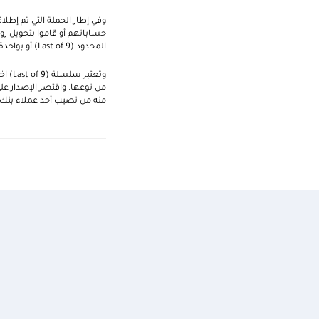
المحدود (
Last of 9
) أو بواحدة من 40 ساعة "أوميجا سبيد ماستر" الفخمة شهرياً. واستهدفت الحملة الت
وتعتبر سلسلة (
Last of 9
من نوعها. واقتصر الإصدار عل
منه من نصيب أحد عملاء بنك ا