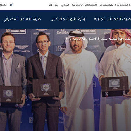
ية للشركات والمؤسسات
الحسابات الإسلامية
الدولي
نبذة عنّا
الخدما
رف العملات الأجنبية
إدارة الثروات و التأمين
طرق التعامل المصرفي
يعلن فوز عميله بسيارة "آستون مارتن دي بي9"