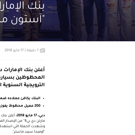
بنك الإمار
"آستون مار
1
دقيقة
| 17 مايو 2018
أعلن بنك الإمارات د
الترويجية السنوية ا
البنك يكافئ عملاءه ضمن
200 عميل محظوظ يفوزون بساعات "أوميجا سبيد ماستر"
دبي،
17
مايو 2018:
أعلن بنك ا
مارتن دي بي9" من الإصدار المحدود (
"أوميجا سبيد ماستر".