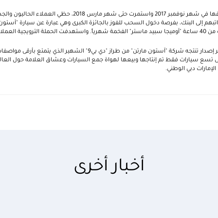
وفي إطار الحملة التي تم إطلاقها في شهر نوفمبر 2017 واستمرت حتى شهر مار
رويجية العملاء من الأفراد والشركات.
) آخر إصدار تنتجه شركة "آستون مارتن" من طراز "دي بي9" الشهير ا
ى تسع سيارات فقط تم إنتاجها وبيعها لهواة جمع السيارات وعشاق العلامة حول العالم
لإمارات دبي الوطني.
أخبار أخرى