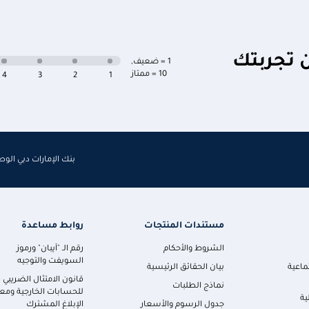
ن تجربتك
1 = ضعيف
,
10 = ممتاز
4
3
2
1
بنك الإمارات دبي الو
مستندات المنتجات
روابط مساعدة
الشروط والأحكام
رقم الـ "آيبان" ورموز
السويفت والتوجيه
ماعية
بيان الحقائق الرئيسية
قانون الامتثال الضريبي
نماذج الطلبات
للحسابات الخارجية ومعا
ية
جدول الرسوم والأسعار
الإبلاغ المشترك