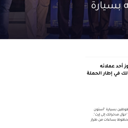
ه بسيارة
ز أحد عملائه
 "آستون مارتن دي بي9" من الإصدار المحدود (Last of 9)، وذلك في إطار الحملة
محظوظين بسيارة "آستون
حوّل مدخراتك إلى إرث".
ع العملاء على تبني عادة الادخار عبر مكافأتهم بالجوائز الفاخرة، فوز 200 عميل محظوظ بساعات من طراز