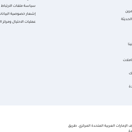
سياسة ملفات الارتباط
رين
إشعار خصوصية البيانات
لحديثة
عمليات الاحتيال ومركز ال
نا
املات
ك
ة
الإمارات العربية المتحدة المركزي. طريق