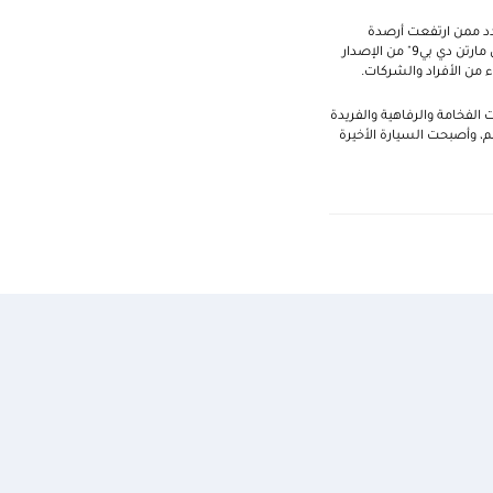
س 2018، حظي العملاء الحاليون والجدد ممن ارتفعت أرصدة
حساباتهم أو قاموا بتحويل رواتبهم إلى البنك، بفرصة دخول السحب للفوز بالجائزة الكبرى وهي عبارة عن سيارة "آستون مارتن دي بي9" من الإصدار
لذي يتمتع بأرقى مواصفات الفخامة والرفاهية والفريدة
، وأصبحت السيارة الأخيرة