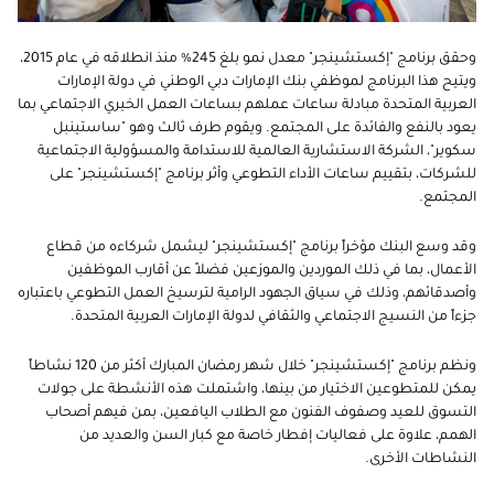
وحقق برنامج "إكستشينجر" معدل نمو بلغ 245% منذ انطلاقه في عام 2015،
ويتيح هذا البرنامج لموظفي بنك الإمارات دبي الوطني في دولة الإمارات
العربية المتحدة مبادلة ساعات عملهم بساعات العمل الخيري الاجتماعي بما
يعود بالنفع والفائدة على المجتمع. ويقوم طرف ثالث وهو "ساستينبل
سكوير"، الشركة الاستشارية العالمية للاستدامة والمسؤولية الاجتماعية
للشركات، بتقييم ساعات الأداء التطوعي وأثر برنامج "إكستشينجر" على
المجتمع.
وقد وسع البنك مؤخراً برنامج "إكستشينجر" ليشمل شركاءه من قطاع
الأعمال، بما في ذلك الموردين والموزعين فضلاً عن أقارب الموظفين
وأصدقائهم، وذلك في سياق الجهود الرامية لترسيخ العمل التطوعي باعتباره
جزءاً من النسيج الاجتماعي والثقافي لدولة الإمارات العربية المتحدة.
ونظم برنامج "إكستشينجر" خلال شهر رمضان المبارك أكثر من 120 نشاطاً
يمكن للمتطوعين الاختيار من بينها، واشتملت هذه الأنشطة على جولات
التسوق للعيد وصفوف الفنون مع الطلاب اليافعين، بمن فيهم أصحاب
الهمم، علاوة على فعاليات إفطار خاصة مع كبار السن والعديد من
النشاطات الأخرى.