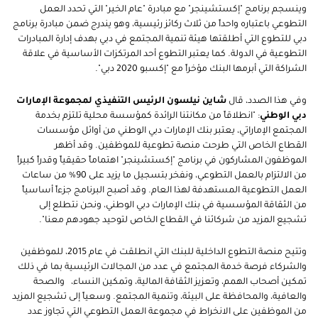
وينسجم برنامج "إكستشينجر" مع مبادرة "عام الخير" التي تحدد العمل
التطوعي باعتباره واحداً من ثلاث ركائز رئيسية، وهو يندرج ضمن مبادرة برنامج
دبي للتطوع التي أطلقتها هيئة تنمية المجتمع في دبي بهدف إدارة المبادرات
التطوعية في الدولة. كما يعتبر التطوع أحد المرتكزات الأساسية في علاقة
الشراكة التي أبرمها البنك مؤخراً مع "إكسبو 2020 دبي".
وفي هذا الصدد، قال
شاين نيلسون الرئيس التنفيذي لمجموعة الإمارات
دبي الوطني
: "انطلاقاً من مكانتنا الرائدة كمؤسسة محلية تلتزم بخدمة
المجتمع الإماراتي، يعتبر بنك الإمارات دبي الوطني من أوائل مؤسسات
القطاع الخاص التي طرحت منصة تطوعية للموظفين. وقد أظهر
الموظفون المشاركون في برنامج "إكستشينجر" اهتماماً حقيقياً وقدراً كبيراً
من الالتزام بالعمل التطوعي، ونفخر بتسجيل ما يزيد على 90% من ساعات
العمل التطوعية المستهدفة لهذا العام. وقد أصبح البرنامج جزءاً أساسياً
من الثقاقة المؤسسية في بنك الإمارات دبي الوطني، ونحن نتطلع إلى
تشجيع المزيد من شركائنا في القطاع الخاص لتوحيد جهودهم معنا".
وتتيح منصة التطوع الداخلية للبنك التي انطلقت في عام 2015، للموظفين
والشركاء فرصة خدمة المجتمع في عدد من المجالات الرئيسية بما في ذلك
تمكين أصحاب الهمم، وتعزيز الثقافة المالية، وتمكين النساء، والصحة
والعافية، والمحافظة على البيئة، وتنمية المجتمع. وسعياً إلى تشجيع المزيد
من الموظفين على الانخراط في مجموعة العمل التطوعي التي تجاوز عدد