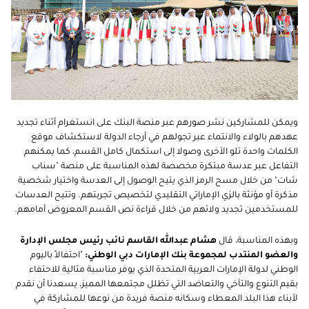
ويمكن للمشاركين نشر صورهم عبر منصة البنك على انستغرام أثناء تجديد
عهدهم بالولاء والانتماء عبر تجولهم في أرجاء الدولة لاستكشاف موقع
الكلمات واحدة تلو الأخرى وصولا إلى استكمال كامل القسم، كما يمكنهم
التفاعل عبر عدسة مبتكرة مخصصة لهذه المناسبة على منصة "سناب
شات" من خلال مسح الرمز الذي يتيح الوصول إلى العدسة واختيار شخصية
مذكرة أو مؤنثة بالزي الإماراتي التقليدي لتخصيص تجربتهم. وتتيح العدسات
للمستخدمين تجديد ولائهم من خلال قراءة نص القسم المعروض أمامهم.
وبهذه المناسبة، قال
هشام عبدالله القاسم نائب رئيس مجلس الإدارة
والعضو المنتدب لمجموعة بنك الإمارات دبي الوطني:
"احتفالاً باليوم
الوطني لدولة الإمارات العربية المتحدة الذي يوفر مناسبة مثالية للاحتفاء
بقيم التنوع والتآخي والتعاضد التي تظلل مجتمعها المميز، يسعدنا أن نقدم
لأبناء هذا البلد المعطاء وسكانه منصة فريدة من نوعها للمشاركة في