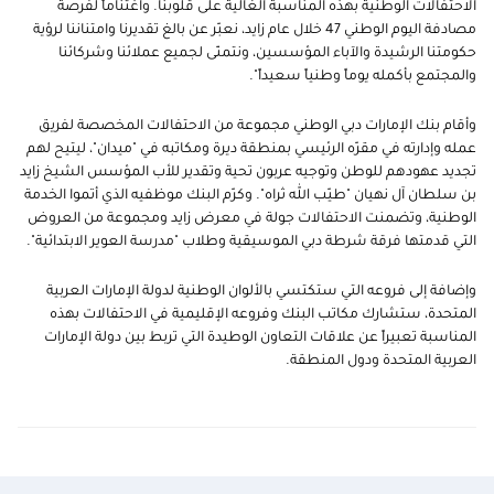
الاحتفالات الوطنية بهذه المناسبة الغالية على قلوبنا. واغتناماً لفرصة
مصادفة اليوم الوطني 47 خلال عام زايد، نعبّر عن بالغ تقديرنا وامتناننا لرؤية
حكومتنا الرشيدة والآباء المؤسسين، ونتمنّى لجميع عملائنا وشركائنا
والمجتمع بأكمله يوماً وطنياً سعيداً".
وأقام بنك الإمارات دبي الوطني مجموعة من الاحتفالات المخصصة لفريق
عمله وإدارته في مقرّه الرئيسي بمنطقة ديرة ومكاتبه في "ميدان"، ليتيح لهم
تجديد عهودهم للوطن وتوجيه عربون تحية وتقدير للأب المؤسس الشيخ زايد
بن سلطان آل نهيان "طيّب الله ثراه". وكرّم البنك موظفيه الذي أتموا الخدمة
الوطنية، وتضمنت الاحتفالات جولة في معرض زايد ومجموعة من العروض
التي قدمتها فرقة شرطة دبي الموسيقية وطلاب "مدرسة العوير الابتدائية".
وإضافة إلى فروعه التي ستكتسي بالألوان الوطنية لدولة الإمارات العربية
المتحدة، ستشارك مكاتب البنك وفروعه الإقليمية في الاحتفالات بهذه
المناسبة تعبيراً عن علاقات التعاون الوطيدة التي تربط بين دولة الإمارات
العربية المتحدة ودول المنطقة.