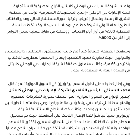
ولعبت شركة الإمارات دبي الوطني كابيتال، الذراع المصرفية الاستثمارية
لبنك الإمارات دبي الوطني - إحدى المجموعات المصرفية الرائدة في منطقة
الشرق الأوسط وشمال إفريقيا وتركيا - دور المستشار المالي ومدير الاكتتاب
للطرح العام الأولي لشركة مطاعم الوجبات السريعة. وقد تخطت نسبة
التغطية 500% في أول أيام الاكتتاب، ووصلت في نهاية عملية سجل الأوامر
إلى أكثر من 6000%.
وشهدت الصفقة اهتماماً كبيراً من جانب المستثمرين المحليين والإقليميين
والدوليين، حيث تجاوزت نسبة التغطية إجمالي الأسهم المطروحة للاكتتاب
بأكثر من 66 مرة، وكانت هذه أول صفقة لشركة الإمارات دبي الوطني كابيتال
في السوق الموازية السعودية "نمو".
وفي إطار تعليقه على تداول أسهم "برغرايززر" في السوق الموازية "نمو"، قال
محمد البستكي، الرئيس التنفيذي لشركة الإمارات دبي الوطني كابيتال:
"يعتبر الإدراج في السوق الموازية ' نمو 'محطة محورية للشركات الصغيرة
والمتوسطة التي ترغب في زيادة رأس مالها ورفع الوعي بعلامتها التجارية بين
المستثمرين الحاليين والجدد. وكانت قصة النجاح الاستثنائية لشركة
'برغرايززر' سبباً مباشراً لهذا الإقبال اللافت على أسهمها، حيث تم تسجيل
معظم طلبات الاكتتاب عند الحد الأعلى للنطاق السعري (165 ريالاً للسهم
الواحد). ونعتقد أن العديد من الشركات قد تتخذ من هذا الإدراج الناجح معياراً
للمضي قدماً في إدراج أسهمها في سوق تداول الرئيسية". وأضاف البستكي: