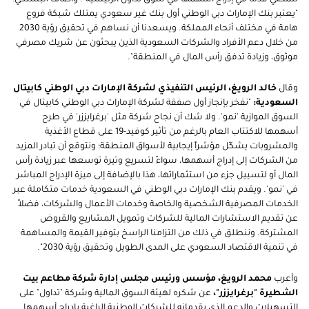
"يعتبر بنك الإمارات دبي الوطني أول بنك غير سعودي يمتلك شبكة فروع
هامة في مختلف أنحاء المملكة. ويسعدنا أن نساهم في تحقيق رؤية 2030
من خلال دعم الأفراد والشركات السعودية الذين يبحثون عن شريك مصرفي
موثوق، وزيادة تدفق رأس المال في المنطقة".
وقال
خالد الرويغ، الرئيس التنفيذي لشركة الإمارات دبي الوطني كابيتال
السعودية:
"نفخر بإنجاز أول صفقة لشركة الإمارات دبي الوطني كابيتال في
السوق الموازية 'نمو'. ولا شك أن نجاح شركة مثل 'برغرايززر' في طرح
أسهمها للاكتتاب العام بالرغم من تأثير كوفيد-19 على قطاع الأغذية
والمشروبات يشكّل مؤشراً إيجابية لأسواق المنطقة؛ ونتوقع أن تبادر المزيد
من الشركات إلى إدراج أسهمها، سواءً لتسريع وتيرة توسعها عبر زيادة رأس
المال أو لتسييل جزء من استثماراتها، هذا بالإضافة إلى ميزة الإدراج المباشر
في 'نمو'. ويقدم بنك الإمارات دبي الوطني في السعودية خدمات متكاملة عبر
الخدمات المصرفية الشخصية والخاصة وخدمات الأعمال والشركات، فضلاً
عن تقديم الاستشارات المالية للشركات وتمويل المشاريع والقروض
المشتركة. وننطلق في ذلك من التزامنا الراسخ بتوفير القيمة والمساهمة
في تنمية الاقتصاد السعودي على المدى الطويل وتحقيق رؤية 2030".
وأعرب
محمد الرويغ، مؤسس ورئيس مجلس إدارة شركة مطاعم بيت
الشطيرة "برغرايززر"،
عن شكره لهيئة السوق المالية وشركة "تداول" على
التسهيلات والدعم الذي يقدمانه للشركات الوطنية الراغبة بإدراج أسهمها