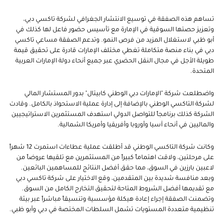
تساهم هذه الصفقة في توسيع الانتشار الجغرافي لشركة تاكسي دبي،
وتعزيز حصتها السوقية في الإمارة مع تأسيس حضور فاعل لها كذلك في
أبو ظبي
لاستغلال المزيد من فرص النمو
. وتدعم الصفقة مساعي تاكسي
دبي في بناء منصة متكاملة
تغطي مختلف الإمارات
قادرة على تحقيق قيمة
طويلة الأجل في مجال النقل الحضري عبر جميع أنحاء دولة الإمارات العربية
المتحدة.
واضطلعت شركة "الإمارات دبي الوطني كابيتال" بدور المستشار المالي
لشركة التاكسي الوطني بالإضافة إلى إدارة عملية الاستحواذ بالكامل. وقادت
الشركة كذلك برنامجاً للتواصل الدولي استهدف المستثمرين الاستراتيجيين
والماليين في أنحاء آسيا وأوروبا وأفريقيا وأمريكا الشمالية.
وكانت شركة التاكسي الوطني قد أطلقت عملية عطاءات استمرت 12 شهراً
على مرحلتين، ولاقت اهتماماً كبيراً من المستثمرين مع تلقيها عروضاً من
لاعبين بارزين في السوق، مما حقق أفضل النتائج للمساهمين البائعين.
وبعد منافسة شديدة بين المتقدمين، وقع الاختيار على شركة تاكسي دبي
مع تقديمها أفضل الشروط المتاحة لتحقيق التخارج الكامل من السوق.
وتضمنت الصفقة إجراء إعادة هيكلة مؤسسية وتنسيقاً مباشراً عبر بيئة
تنظيمية متعددة المستويات تشمل السلطات المختصة في دبي وأبو ظبي.