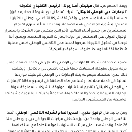
وبهذا الخصوص، قال
هيتيش أساربوتا، الرئيس التنفيذي لشركة
"الإمارات دبي الوطني كابيتال"
: "ندرك تماماً أن بيع شركة ناجحة يعد قراراً
حساساً بالنسبة للمساهمين، ونُقدّر ثقة شركة التاكسي الوطني باختيارنا
لتقديم المشورة المالية في هذه الصفقة. وقد بدا لافتاً مستوى اهتمام
المستثمرين من جميع أنحاء العالم، الأمر الذي يعكس قوة الشركة واستمرار
الإقبال الدولي على الاستثمار في دولة الإمارات العربية المتحدة. ويسرنا أننا
نجحنا في تحقيق النتيجة المرجوة لمساهمي التاكسي الوطني ضمن عملية
مُنظّمة نفذناها وسط ظروف سوقية ديناميكية".
تضمنت خدمات شركة "الإمارات دبي الوطني كابيتال" في هذه الصفقة توفير
حزمة تمويل مهيكلة استفادت منها شركة تاكسي دبي بالكامل، ويكشف
ذلك مدى استعداد مجموعة بنك الإمارات دبي الوطني لتوظيف مواردها
المالية في خدمة عملائها. وتساهم هذه الصفقة في ترسيخ مكانة "الإمارات
دبي الوطني كابيتال" بتقديم استشارات موثوقة للشركات المملوكة لدولة
الإمارات العربية المتحدة والعاملة فيها، مدعومةً بخبرتها الإقليمية وشبكتها
الواسعة من المستثمرين الدوليين.
ومن جانبه، قال
توفيق متري، المدير العام لشركة التاكسي الوطني
: "تُعدّ
التاكسي الوطني واحدةً من أبرز مشغلي مركبات الأجرة في دبي وأبو ظبي منذ
26 عاماً. وقد شهدت على مر تلك السنوات نمواً منتظماً مع استخدامها
أحدث التقنيات في القطاع، وحصدت نتيجة ذلك العديد من الجوائز المرموقة.