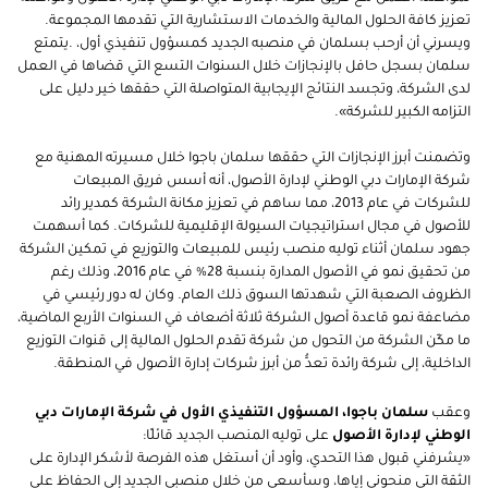
تعزيز كافة الحلول المالية والخدمات الاستشارية التي تقدمها المجموعة.
ويسرني أن أرحب بسلمان في منصبه الجديد كمسؤول تنفيذي أول، .يتمتع
سلمان بسجل حافل بالإنجازات خلال السنوات التسع التي قضاها في العمل
لدى الشركة، وتجسد النتائج الإيجابية المتواصلة التي حققها خير دليل على
التزامه الكبير للشركة».
وتضمنت أبرز الإنجازات التي حققها سلمان باجوا خلال مسيرته المهنية مع
شركة الإمارات دبي الوطني لإدارة الأصول، أنه أسس فريق المبيعات
للشركات في عام 2013، مما ساهم في تعزيز مكانة الشركة كمدير رائد
للأصول في مجال استراتيجيات السيولة الإقليمية للشركات. كما أسهمت
جهود سلمان أثناء توليه منصب رئيس للمبيعات والتوزيع في تمكين الشركة
من تحقيق نمو في الأصول المدارة بنسبة 28% في عام 2016، وذلك رغم
الظروف الصعبة التي شهدتها السوق ذلك العام. وكان له دور رئيسي في
مضاعفة نمو قاعدة أصول الشركة ثلاثة أضعاف في السنوات الأربع الماضية،
ما مكّن الشركة من التحول من شركة تقدم الحلول المالية إلى قنوات التوزيع
الداخلية، إلى شركة رائدة تعدُّ من أبرز شركات إدارة الأصول في المنطقة.
وعقب
سلمان باجوا، المسؤول التنفيذي الأول في شركة الإمارات دبي
الوطني لإدارة الأصول
على توليه المنصب الجديد قائلًا:
«يشرفني قبول هذا التحدي، وأود أن أستغل هذه الفرصة لأشكر الإدارة على
الثقة التي منحوني إياها، وسأسعى من خلال منصبي الجديد إلى الحفاظ على