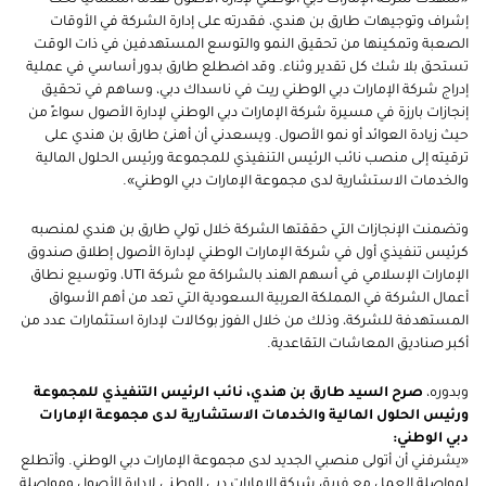
«شهدت شركة الإمارات دبي الوطني لإدارة الأصول تقدمًا استثنائيًا تحت
إشراف وتوجيهات طارق بن هندي، فقدرته على إدارة الشركة في الأوقات
الصعبة وتمكينها من تحقيق النمو والتوسع المستهدفين في ذات الوقت
تستحق بلا شك كل تقدير وثناء. وقد اضطلع طارق بدور أساسي في عملية
إدراج شركة الإمارات دبي الوطني ريت في ناسداك دبي، وساهم في تحقيق
إنجازات بارزة في مسيرة شركة الإمارات دبي الوطني لإدارة الأصول سواءً من
حيث زيادة العوائد أو نمو الأصول. ويسعدني أن أهنئ طارق بن هندي على
ترقيته إلى منصب نائب الرئيس التنفيذي للمجموعة ورئيس الحلول المالية
والخدمات الاستشارية لدى مجموعة الإمارات دبي الوطني».
وتضمنت الإنجازات التي حققتها الشركة خلال تولي طارق بن هندي لمنصبه
كرئيس تنفيذي أول في شركة الإمارات الوطني لإدارة الأصول إطلاق صندوق
الإمارات الإسلامي في أسهم الهند بالشراكة مع شركة
UTI
، وتوسيع نطاق
أعمال الشركة في المملكة العربية السعودية التي تعد من أهم الأسواق
المستهدفة للشركة، وذلك من خلال الفوز بوكالات لإدارة استثمارات عدد من
أكبر صناديق المعاشات التقاعدية.
وبدوره،
صرح السيد طارق بن هندي، نائب الرئيس التنفيذي للمجموعة
ورئيس الحلول المالية والخدمات الاستشارية لدى مجموعة الإمارات
دبي الوطني:
«يشرفني أن أتولى منصبي الجديد
لدى مجموعة الإمارات دبي الوطني. وأتطلع
لمواصلة العمل مع فريق شركة الإمارات دبي الوطني لإدارة الأصول ومواصلة