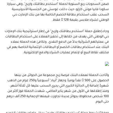
ضمن السحوبات ربع السنوية لحملة "استخدم بطاقتك واربح"، وهي سيارة
سكودا فابيا مونتي كارلو، حيث دخلت غوستي من الجنسية الأندونيسية
السحب عقب استخدام بطاقة الخصم الخاصة بها من بنك الإمارت دبي
الوطني لشراء ملابس بقيمة 128  فقط.
وجاء إطلاق حملة "استخدم بطاقتك واربح" في إطار استراتيجية بنك الإمارات
دبي الوطني التي يهدف من خلالها إلى تحفيز العملاء على استخدام البطاقات
في عملياتهم الشرائية بدلاً من الدفع النقدي. وتكافئ هذه الحملة عملاء
البنك عند استخدام بطاقات الخصم أو البطاقات الإئتمانية الخاصة بهم في
مختلف نقاط البيع أو لإتمام عمليات الشراء والدفع الإلكترونية.
وأتاحت الحملة لعملاء البنك فرصة ربح مجموعة من الجوائز، من بينها
الحصول على 500  نقداً يومياً، وجهاز "آيباد" أسبوعياً و250 غرام من الذهب
شهرياً، إضافة إلى الجائزة الكبرى التي يجري السحب عليها كل ثلاثة أشهر.
ومنذ إطلاقها في الأول من شهر يناير الماضي، شهدت الحملة فوز أكثر من
100 شخص محظوظ بجوائز عديدة تجاوزت قيمتها الإجمالية 250 ألف درهم
حتى اليوم.