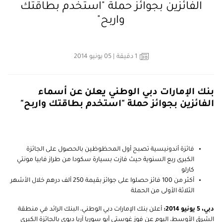
الفائزين بجوائز حملة "استخدم بطاقتك
واربح"
1
دقيقة
| 05 يونيو 2014
بنك الإمارات دبي الوطني يعلن عن أسماء
الفائزين بجوائز حملة "استخدم بطاقتك واربح"
فائزة أندونيسية تصبح أول المحظوظين بالحصول على الجائزة
الكبرى ربع السنوية حيث فازت بسيارة سكودا من طراز فابيا مونتي
كارلو
أكثر من 100 فائز حصلوا على جوائز بقيمة 250 ألف درهم خلال الأشهر
الثلاثة الأولى من الحملة
دبي، 5 يونيو 2014:
أعلن بنك الإمارات دبي الوطني، البنك الرائد في منطقة
الشرق الأوسط، اليوم عن فوز غوستي أيو سوريا آريا ديوي بالجائزة الكبرى