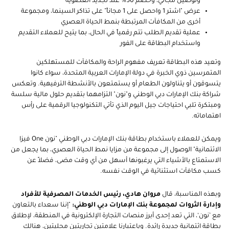
وتوصيل مجاني، وخصم 50% عند تجديد العضوية
عرض "اشتر 1 واحصل على 1 مجاناً" على تذاكر السينما، ومجموعة
أخرى من المكافآت المرتبطة بنمط الحياة العصري
عملية تقديم الطلب تتم رقمياً في الحال، بما يتيح للعملاء التقديم
واستخدام البطاقة على الفور
وتعيد هذه البطاقة تعريف مفهوم الراحة والمكافآت للمستهلكين
المتمرسين ذوي الخبرة في دولة الإمارات العربية المتحدة، سواء كانوا
يتسوقون أو يتناولون الطعام أو يستمتعون بالأنشطة الترفيهية. وتعكس
شراكة بنك الإمارات دبي الوطني و"نون" التزامهما بتقديم حلول مالية سلسة
ومبتكرة تلبي احتياجات جيل اليوم الذي تأتي التكنولوجيا الرقمية على رأس
اهتماماته.
ويمكن للعملاء باستخدا
م بطاقة بنك الإمارات دبي الوطني
"
نون
One
فيزا
الائتمانية
"
الوصول إلى مجموعة من مزايا نمط الحياة العصري، بما يجعل من
الاستمتاع بالأشياء التي يرغبونها أسهل من أي وقت مضى، فضلاً عن
كسب مكافآت استثنائية في الوقت نفسه.
وبهذه المناسبة، قال
مروان هادي، رئيس الخدمات المصرفية للأفراد
وإدارة الثروات لمجموعة بنك الإمارات دبي الوطني:
"إننا سعداء بالتعاون
مع ’نون‘، التي تعد إحدى أبرز منصات التجارة الإلكترونية في المنطقة، لإطلاق
بطاقة ائتمانية جديدة رائدة. وباعتبارنا علامتين تجاريتين محليتين، هنالك