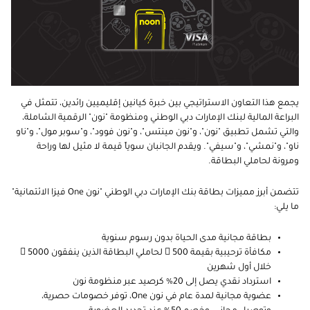
يجمع هذا التعاون الاستراتيجي بين خبرة كيانين إقليميين رائدين، تتمثل في
البراعة المالية لبنك الإمارات دبي الوطني ومنظومة "نون" الرقمية الشاملة،
والتي تشمل تطبيق "نون"، و"نون مينتس"، و"نون فوود"، و"سوبر مول"، و"ناو
ناو"، و"نمشي"، و"سيفي". ويقدم الجانبان سوياً قيمة لا مثيل لها وراحة
ومرونة لحاملي البطاقة.
تتضمن أبرز مميزات
بطاقة بنك الإمارات دبي الوطني
"
نون
One
فيزا الائتمانية"
ما يلي:
بطاقة مجانية مدى الحياة بدون رسوم سنوية
مكافأة ترحيبية بقيمة 500  لحاملي البطاقة الذين ينفقون 5000 
خلال أول شهرين
استرداد نقدي يصل إلى 20% كرصيد عبر منظومة نون
عضوية مجانية لمدة عام في نون
One
، توفر خصومات حصرية،