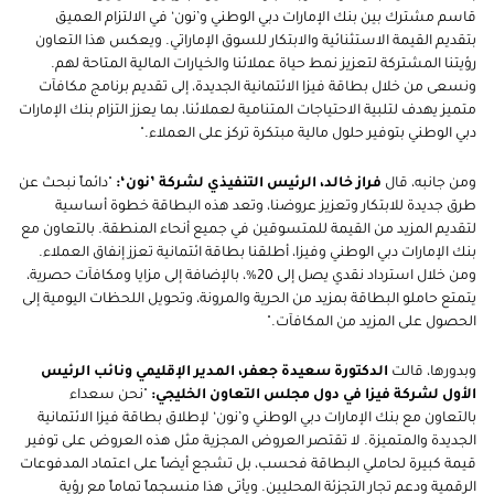
قاسم مشترك بين بنك الإمارات دبي الوطني و’نون‘ في الالتزام العميق
بتقديم القيمة الاستثنائية والابتكار للسوق الإماراتي. ويعكس هذا التعاون
رؤيتنا المشتركة لتعزيز نمط حياة عملائنا والخيارات المالية المتاحة لهم.
ونسعى من خلال بطاقة فيزا الائتمانية الجديدة، إلى تقديم برنامج مكافآت
متميز يهدف لتلبية الاحتياجات المتنامية لعملائنا، بما يعزز التزام بنك الإمارات
دبي الوطني بتوفير حلول مالية مبتكرة تركز على العملاء."
ومن جانبه، قال
فراز خالد، الرئيس التنفيذي لشركة ’نون‘:
"دائماً نبحث عن
طرق جديدة للابتكار وتعزيز عروضنا، وتعد هذه البطاقة خطوة أساسية
لتقديم المزيد من القيمة للمتسوقين في جميع أنحاء المنطقة. بالتعاون مع
بنك الإمارات دبي الوطني وفيزا، أطلقنا بطاقة ائتمانية تعزز إنفاق العملاء.
ومن خلال استرداد نقدي يصل إلى 20%، بالإضافة إلى مزايا ومكافآت حصرية،
يتمتع حاملو البطاقة بمزيد من الحرية والمرونة، وتحويل اللحظات اليومية إلى
الحصول على المزيد من المكافآت."
وبدورها، قالت
الدكتورة سعيدة جعفر، المدير الإقليمي ونائب الرئيس
الأول لشركة فيزا في دول مجلس التعاون الخليجي:
"نحن سعداء
بالتعاون مع بنك الإمارات دبي الوطني و’نون‘ لإطلاق بطاقة فيزا الائتمانية
الجديدة والمتميزة. لا تقتصر العروض المجزية مثل هذه العروض على توفير
قيمة كبيرة لحاملي البطاقة فحسب، بل تشجع أيضاً على اعتماد المدفوعات
الرقمية ودعم تجار التجزئة المحليين. ويأتي هذا منسجماً تماماً مع رؤية