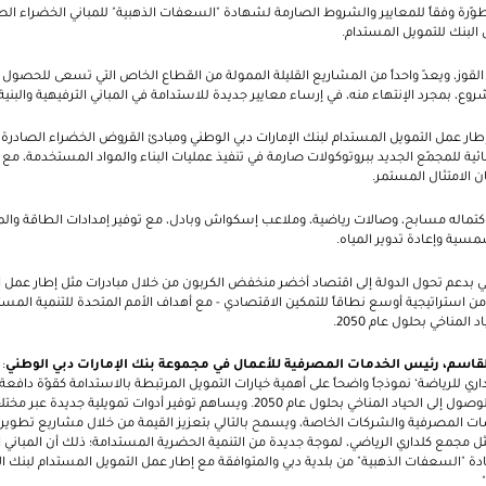
طوّرة وفقاً للمعايير والشروط الصارمة لشهادة "السعفات الذهبية" للمباني الخضراء الص
البنك للتمويل المستدام.
القوز، ويعدّ واحداً من المشاريع القليلة الممولة من القطاع الخاص التي تسعى للحص
شروع
، بمجرد الإنتهاء منه،
في إرساء معايير جديدة للاستدامة في المباني الترفيهية والبنية 
ر عمل التمويل المستدام لبنك الإمارات دبي الوطني ومبادئ القروض الخضراء الصاد
ائية للمجمّع الجديد ببروتوكولات صارمة في تنفيذ عمليات البناء والمواد المستخدمة، مع إ
ن الامتثال المستمر.
كتماله مسابح، وصالات رياضية، وملاعب إسكواش وبادل، مع توفير إمدادات الطاقة والم
سية وإعادة تدوير المياه.
طني بدعم تحول الدولة إلى اقتصاد أخضر منخفض الكربون من خلال مبادرات مثل إطار عمل 
لمناخي بحلول عام 2050.
لقاسم، رئيس الخدمات المصرفية للأعمال في مجموعة بنك الإمارات دبي الوطني
:
داري للرياضة‘ نموذجاً واضحاً على أهمية خيارات التمويل المرتبطة بالاستدامة كقوّة داف
الإمارات العربية المتحدة في الوصول إلى الحياد المناخي بحلول عام 2050. ويساهم توفير أدوات
ت المصرفية والشركات الخاصة، ويسمح بالتالي بتعزيز القيمة من خلال مشاريع تطويري
 مجمع كلداري الرياضي، لموجة جديدة من التنمية الحضرية المستدامة؛ ذلك أن المباني ال
دة "السعفات الذهبية" من بلدية دبي والمتوافقة مع إطار عمل التمويل المستدام لبنك الإ