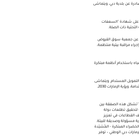
ادرة عن بلدية دبي، ويتماشى
ول على شهادة "السعفات
التحتية ذات الصلة.
رة عن جمعية سوق القروض
جراء مراقبة بيئية منتظمة،
ياه باستخدام أنظمة مبتكرة
التمويل المستدام. ويتماشى
هذا الإطار - الذي يُشكّل جزءاً من استراتيجية أوسع نطاقاً للتمكين الاقتصادي - مع أهداف الأمم المتحدة للتنمية المستدامة، ورؤية الإمارات 2030،
 "تشكل هذه الصفقة بين
عة لتحقيق تطلعات دولة
 تمويلية جديدة عبر مختلف القطاعات في تعزيز
ة مسؤولة وصديقة للبيئة.
خضراء المبتكرة - المُشيّدة
مارات دبي الوطني – توفر