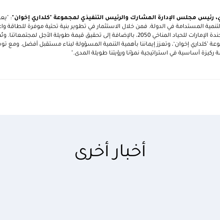
، رئيس مجلس الإدارة المشارك والرئيس التنفيذي لمجموعة "كلداري إخوان"
: "ي
لتنمية المستدامة في الدولة. فمن خلال الاستثمار في تطوير بنية تحتية موفرة للطاقة واعت
نساهم في تحقيق تطلعات أجندة الإمارات للحياد المناخي 2050، بالإضافة إلى تحقيق قيمة طويلة ال
موعة ’كلداري إخوان‘، وتعزز إيماننا بأهمية التنمية المسؤولة لبناء مستقبل أفضل. ومع 
ركيزة أساسية في استراتيجية نموّنا ورؤيتنا طويلة المدى."
أخبار أخرى