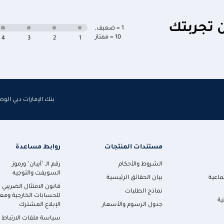
ن تجربتك
1 = ضعيف
,
10 = ممتاز
4
3
2
1
بنك الإمارات دبي الو
مستندات المنتجات
روابط مساعدة
الشروط والأحكام
رقم الـ "آيبان" ورموز
السويفت والتوجيه
ماعية
بيان الحقائق الرئيسية
قانون الامتثال الضريبي
نماذج الطلبات
للحسابات الخارجية ومعا
ية
جدول الرسوم والأسعار
الإبلاغ المشترك
سياسة ملفات الارتباط