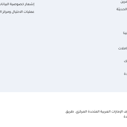
رين
إشعار خصوصية البيانات
لحديثة
عمليات الاحتيال ومركز ال
نا
املات
ك
ة
الإمارات العربية المتحدة المركزي. طريق