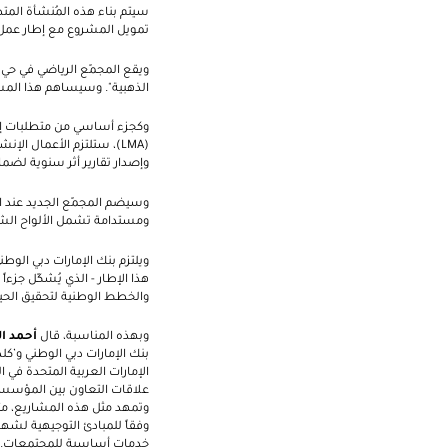
سيتم بناء هذه المُنشأة المت
تمويل المشروع مع إطار عمل 
و
يقع المجمّع الرياضي في حي 
الذهبية". وسيساهم هذا الم
وكجزء أساسي من متطلبات إطا
(
LMA
)، ستلتزم الأعمال الإنش
وإصدار تقارير أثر سنوية لضما
وسيضم المجمّع الجديد عند ا
ومستدامة تشمل الألواح الشم
ويلتزم بنك الإمارات دبي الو
والخطط الوطنية لتحقيق الحياد ا
وبهذه المناسبة، قال
أحمد ا
بنك الإمارات دبي الوطني و’كل
علاقات التعاون بين المؤسسا
وتمهد مثل هذه المشاريع، مثل
وفقاً للمبادئ التوجيهية لشها
خدمات أساسية للمجتمعات."