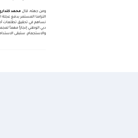
ومن جهته، قال
محمد كلداري
التزامنا المستمر بدفع عجلة ا
دبي الوطني إنجازاً مهماً لمج
والاستجمام، ستبقى الاستدامة 