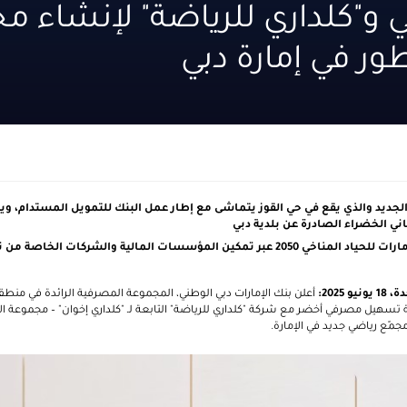
 و"كلداري للرياضة" لإنشاء م
ور في إمارة دبي
لجديد
والذي يقع في حي القوز
يتماشى مع إطار عمل البنك للتمويل المستدام، وي
ني الخضراء الصادرة عن بلدية دبي
المشروع يدعم أجندة الإمارات للحياد المناخي 2050 عبر تمكين المؤسسات المالية والشركا
دة،
18
يونيو 2025:
أعلن
بنك الإمارات دبي الوطني، المجموعة المصرفية الرائدة في م
ة تسهيل مصرفي أخضر مع شركة "كلداري للرياضة" التابعة لـ "كلداري إخوان" – مجموعة الأ
 مجمّع رياضي جديد في الإمارة.