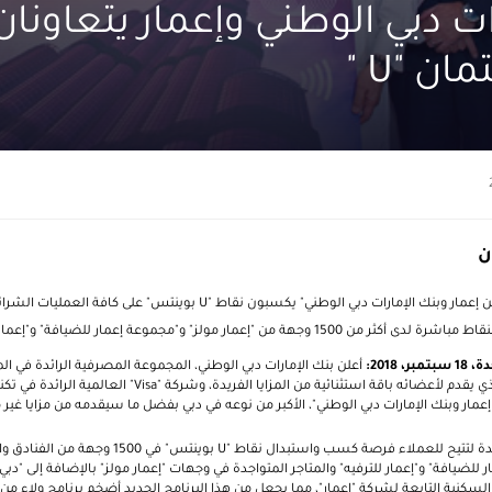
ات دبي الوطني وإعمار يتعاونا
ان "U "
ن
 إعمار وبنك الإمارات دبي الوطني" يكسبون نقاط "
U
بوينتس" على كافة العمليات الشرائي
 من "إعمار مولز" و"مجموعة إعمار للضيافة" و"إعمار للترفيه"
بتمبر
،
2018:
أعلن بنك الإمارات دبي الوطني، المجموعة المصرفية الرائدة في ال
لذي يقدم لأعضائه باقة استثنائية من المزايا الفريدة، وشركة "
Visa
" العالمية الرائدة في ت
عمار وبنك الإمارات دبي الوطني"، الأكبر من نوعه في دبي بفضل ما سيقدمه من مزايا غير
جديدة لتتيح للعملاء فرصة كسب واستبدال نقاط "
U
بوينتس" في 1500 وجهة من ا
 للضيافة" و"إعمار للترفيه" والمتاجر المتواجدة في وجهات "إعمار مولز" بالإضافة إلى "دبي
سكنية التابعة لشركة "إعمار"، مما يجعل من هذا البرنامج الجديد أضخم برنامج ولاء م