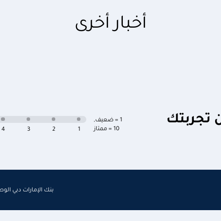
أخبار أخرى
ن تجربتك
1 = ضعيف
,
10 = ممتاز
4
3
2
1
بنك الإمارات دبي الو