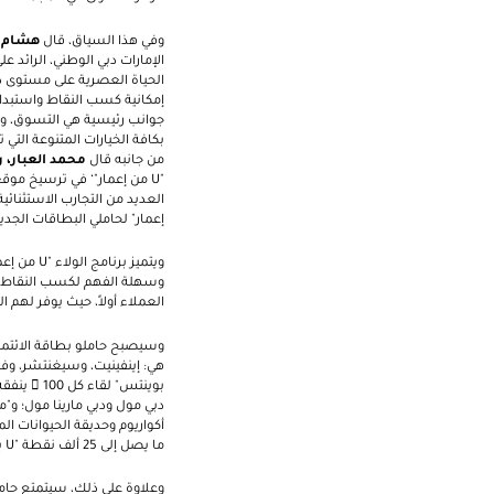
وفي هذا السياق، قال
هشام ع
الإمارات دبي الوطني، الرائد
الحياة العصرية على مستوى دول
جوانب رئيسية هي التسوق، والإ
بكافة الخيارات المتنوعة التي ت
من جانبه قال
محمد العبار، ر
"
U
من إعمار"‘ في ترسيخ موقعه
العديد من التجارب الاستثنائية
إعمار" لحاملي البطاقات الجديد
ويتميز برنامج الولاء "
U
من إعما
وسهلة الفهم لكسب النقاط و
العملاء أولاً، حيث يوفر لهم ال
وسيصبح حاملو بطاقة الائتما
هي: إينفينيت، وسيغنتشر، وفام
بوينتس" لقاء كل 100  ينفقه العملاء في أي متجر، و75 نقطة "
دبي مول ودبي مارينا مول؛ و"م
أكواريوم وحديقة الحيوانات 
ما يصل إلى 25 ألف نقطة "
U
بو
وعلاوة على ذلك، سيتمتع حامل