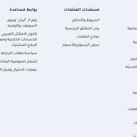
مستندات المنتجات
روابط مساعدة
الشروط والأحكام
رقم الـ "آيبان" ورموز
السويفت والتوجيه
ماعية
بيان الحقائق الرئيسية
قانون الامتثال الضريبي
نماذج الطلبات
للحسابات الخارجية ومعا
ية
جدول الرسوم والأسعار
الإبلاغ المشترك
سياسة ملفات الارتباط
رين
إشعار خصوصية البيانات
لحديثة
عمليات الاحتيال ومركز ال
نا
املات
ك