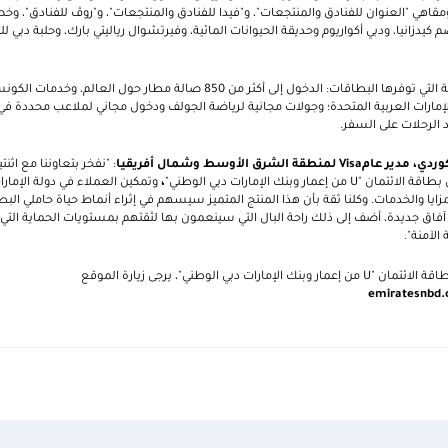
 كيدزانيا، ودبي أكواريوم وحديقة الحيوانات المائية، وفيرتشوال رياليتي بارك، وحلبة دبي للت
وتشمل قائمة المزايا الإضافية التي توفرها البطاقات: الدخول إلى أكثر من 850 صالة مط
لإمارات العربية المتحدة؛ وجولات مجانية لرياضة الجولف ودخول مجاني لملاعب محددة في د
 الرحلات على السفر.
وردي، مدير عام
Visa
لمنطقة الشرق الأوسط وشمال أفريقيا
: "نفخر بتعاوننا مع اثن
طاقة الائتمان "
U
من إعمار وبنك الإمارات دبي الوطني"
،
وتمكين العملاء في دولة الإمارا
يا والخدمات. وكلنا ثقة بأن هذا المنتج المتميز سيسهم في إثراء أنماط حياة حاملي البط
 آفاق جديدة، أضف إلى ذلك راحة البال التي سينعمون بها لثقتهم بمستويات الحماية التي
الآمنة".
قة الائتمان "
U
من إعمار وبنك الإمارات دبي الوطني"، يرجى زيارة الموقع
emiratesnbd.