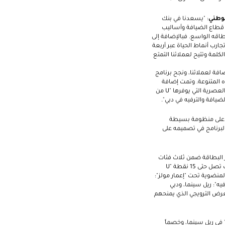
لوطني
: "يسعدنا في بنك
ي قطاع الضيافة وأساليب
طاقه الواسع. فبالإضافة إلى
عة واسعة من تجارب أنماط الحياة عبر أربعة
كلمة وتتيح لعملائنا التمتع
ضافة لعملائنا، ونجح برنامج
ه المتنوعة. وتمت إضافة
العصرية التي يوفرها "
U
من
لضيافة والترفيه في دبي".
وم على منظومة بسيطة
البرنامج في تصميمه على
فر البطاقة ضمن ثلاث فئات
تى 15 نقطة "
U
ت "إعمار" المنضوية تحت "إعمار مولز":
يه": ريل سينما، ودبي
عرض الترويجي الذي يمنحهم
 في ريل سينما، وخصماً