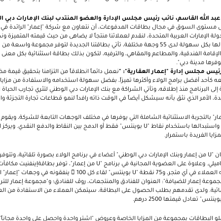
بد الله القاسم، نائب رئيس مجلس الإدارة والعضو المنتدب لبنك الإمارات دبي ا
 على مستوى السوق في مجال بطاقات المدفوعات، أن نتعاون مع شركة "إعمار" الرائدة ف
ة الإمارات العربية المتحدة، لنقدم لعملائنا منتجاً لا يضاهى من حيث قيمته المتميزة ون
إمكانية كسب النقاط واستبدالها بكل سهولة لدى 55 وجهة مختلفة، تأتي بطاقتنا الجديدة لتوفر مجمو
قامة الفندقية، والمطاعم والمقاهي، والترفيه، لتكون بذلك بطاقة استثنائية بكل معنى ال
وفرها مدينة دبي".
ئيس مجلس إدارة "إعمار العقارية": "
نعمل دائماً انطلاقاً من التزامنا بتحقيق قيمة م
 كأحد أفضل برامج الولاء وأكثرها تميزاً، بفضل سهولة استخدامه والاستفادة من مزايا
 إلى البرنامج منذ إطلاقه، وتأتي الشراكة مع بنك الإمارات دبي الوطني لتثري تجارب الحياة 
ة، الأمر الذي نثق بأنه سيشكل أيضاً في الوقت ذاته رافداً لنمو قطاعات تجارة التجزئة وا
ر" بالتجربة الاستثنائية الشاملة التي يوفرها في مختلف الوجهات التابعة للشركة، ويق
استبدالها باستخدام نقاط "
U
بوينتس" فقط أو الدمج بين النقاط والدفع النقدي. ويركز 
مزايا الفريدة باستمرار.
ن "
U
من إعمار وبنك الإمارات دبي الوطني" أعضاء في برنامج الولاء بصورة تلقائية، وتتو
يلي. وعلاوة على العضوية المجانية في برنامج "
U
من إعمار"، توفر بطاقةإينفنيت مكافآت تصل ح
U
بوينتس" لقاء كل 100  ينفقونه في وجها
جموعة إعمار للضيافة": العنوان للفنادق والمنتجعات، روڤ للفنادق؛ و"مجموعة إعمار للترف
المائية. ولدى تقدمهم بطلب الحصول على البطاقة، سيتمكن العملاء من الاستفادة من ال
ينتس" تعادل قيمتها 2500 درهم.
و البطاقات بمجموعة من المزايا الخاصة وعروض "اشتر واحدة واحصل على واحدة مجاناً"