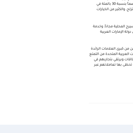
بنسبة 30 بالمئة في مطاعم ومقاهي "العنوان للفنادق والمنتجعات"، و"فيدا للفنادق والمنتجعات"، و"روڤ للفنادق"، وخصماً بنسبة 30 بالمئة في
زلج، والكثير من الخيارات
ار حول العالم، وخدمات الكونسيرج المحلية مجاناً، وخدمة
ولة الإمارات العربية
تين من كبرى العلامات الرائدة
ت العربية المتحدة من التمتع
اقات ويرتقي بتجاربهم في
 تحظى بها تعاملاتهم عبر