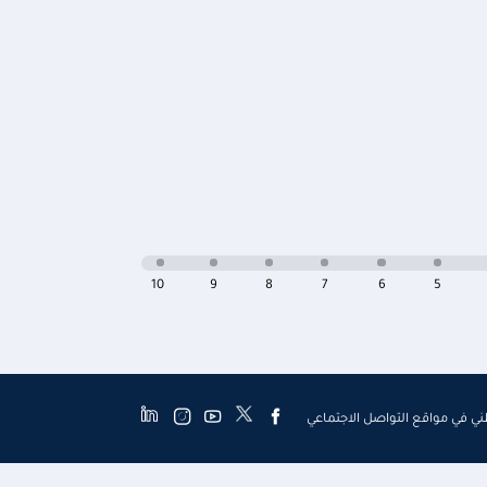
10
9
8
7
6
5
طني في مواقع التواصل الاجتماعي