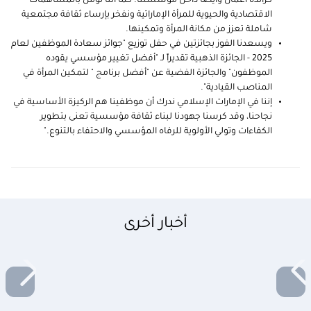
كرائدة أعمال وأيضاً داخل مؤسستنا. كما أننا نؤمن بالمساهمات
الاقتصادية والحيوية للمرأة الإماراتية ونفخر بإرساء ثقافة مجتمعية
شاملة تعزز من مكانة المرأة وتمكينها.
ويسعدنا الفوز بجائزتين في حفل توزيع "جوائز سعادة الموظفين لعام
2025 - الجائزة الذهبية تقديراً لـ "أفضل تغيير مؤسسي يقوده
الموظفون" والجائزة الفضية عن "أفضل برنامج " لتمكين المرأة في
المناصب القيادية".
إننا في الإمارات الإسلامي ندرك أن موظفينا هم الركيزة الأساسية في
نجاحنا، وقد كرسنا جهودنا لبناء ثقافة مؤسسية تعنى بتطوير
الكفاءات وتولي الأولوية للرفاه المؤسسي والاحتفاء بالتنوع."
أخبار أخرى