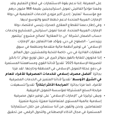
على المعرفة. إننا ندعم بقوة الاستثمارات في قطاع التعليم، وقد
وقعنا مؤخراً اتفاقيتي تمويل استراتيجيتين بقيمة 968 مليون درهم
مع مؤسسة "تعليم"، إحدى أكبر مزودي الخدمات التعليمية في دولة
الإمارات العربية المتحدة لدعم خطط النمو والتوسع لديها.
وفي إطار دعمنا للقطاع العقاري كمحرك رئيسي لاقتصاد دولة
الإمارات العربية المتحدة، قدمنا تمويل استراتيجي للمشاريع وخدمات
حساب الضمان لشركة "جي جا العقارية" لصالح مشروع "بيلتمور
ريزيدنس" – الصفوح في دبي، ويؤكد هذا التعاون دور "الإمارات
الإسلامي" في توفير أنظمة مالية متقدمة ومنظمة في سوق
العقارات الفاخرة في دبي، خاصة للنخبة وللمشترين حول العالم.
إننا فخورون للغاية بالفوز بجوائز كبرى في حفل توزيع جوائز "ذا بانكرز
للصيرفة الإسلامية 2025" تقديراً لأدائنا القوي ومساهمتنا المستمرة
في دفع عجلة التمويل الإسلامي في المنطقة وخارجها. لقد فزنا
بجائزة "
أفضل مصرف إسلامي للخدمات المصرفية للأفراد للعام
في الشرق الأوسط
" تقديراً لأدائنا المتميز في الخدمات المصرفية
للأفراد، كما فزنا بجائزة "
المرابحة الأكثر ابتكاراً
" تقديراً لتسهيلات
مرابحة السلع المشتركة لمؤسسة التمويل الإفريقية.
ويبقى تركيزنا في "الإمارات الإسلامي" على توفير حلول مصرفية
إسلامية عالمية المستوى لمتعاملينا معززة بتجربة متميزة
للمتعاملين. ونحن واثقون من أننا سنتمكن من خلال استثماراتنا
المستمرة في مجال الذكاء الإصطناعي والتحول الرقمي، من تحقيق