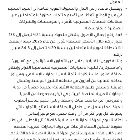
الممول.
وبفضل قاعدة رأس المال والسيولة القوية إضافة إلى التنوع السليم
في مزيج الودائع، تمكنا من تقديم منتجات مطورة للمتعاملين عبر
قطاعات الخدمات المصرفية للأفراد والمؤسسات والشركات
الصغيرة والمتوسطة.
كما ارتفع إجمالي الأصول بشكل ملحوظ بنسبة 24% ليصل إلى 138
مليار درهم خلال الأشهر التسعة الأولى من عام 2025، بينما ارتفعت
الأنشطة التمويلية للمتعاملين بنسبة 20% لتصل إلى 84.8 مليار
درهم.
وإننا فخورون للغاية بالإعلان عن التعاون الاستراتيجي مع "أمازون"
و"ماستركارد"، لتلبية الاحتياجات المصرفية لمتعاملينا الكرام وإطلاق
بطاقة أمازون ماستركارد الائتمانية من الإمارات الإسلامي، وهي أول
بطاقة ائتمانية من أمازون في منطقة الشرق الأوسط وشمال
إفريقيا. وسيتم إطلاق البطاقة الائتمانية الجديدة حصرياً في دولة
الإمارات العربية المتحدة قريباً، وهي تزخر بمجموعة من المزايا
والعروض التي تناسب فئات واسعة وتلبي جميع عناصر أسلوب
الحياة، مما يسهل على حاملي البطاقة الاستمتاع بالتجارب التي
يحبونها كل يوم أكثر من أي وقت مضى، مع توفير إضافي
.
احتفلنا بيوم المرأة الإماراتية عبر مبادرة خاصة "لآلئ الوطن"، في إطار
جهودنا لتمكين النساء الرائدات في دولة الإمارات العربية المتحدة.
ومن خلال هذه المبادرات، ندعم المرأة الإماراتية بصورة فعالة لتزدهر