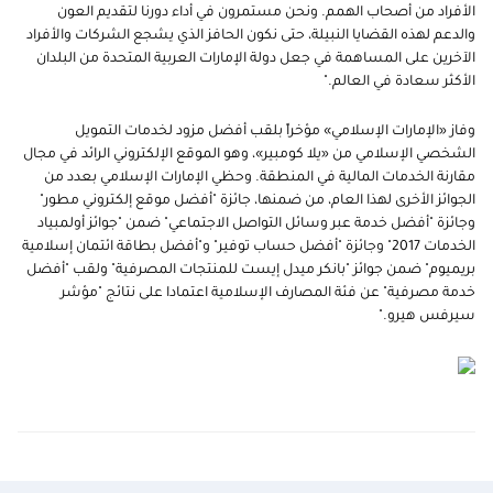
الأفراد من أصحاب الهمم. ونحن مستمرون في أداء دورنا لتقديم العون
والدعم لهذه القضايا النبيلة، حتى نكون الحافز الذي يشجع الشركات والأفراد
الآخرين على المساهمة في جعل دولة الإمارات العربية المتحدة من البلدان
الأكثر سعادة في العالم."
وفاز «الإمارات الإسلامي» مؤخراً بلقب أفضل مزود لخدمات التمويل
الشخصي الإسلامي من «يلا كومبير»، وهو الموقع الإلكتروني الرائد في مجال
مقارنة الخدمات المالية في المنطقة. وحظي الإمارات الإسلامي بعدد من
الجوائز الأخرى لهذا العام، من ضمنها، جائزة "أفضل موقع إلكتروني مطور"
وجائزة "أفضل خدمة عبر وسائل التواصل الاجتماعي" ضمن "جوائز أولمبياد
الخدمات 2017" وجائزة "أفضل حساب توفير" و"أفضل بطاقة ائتمان إسلامية
بريميوم" ضمن جوائز "بانكر ميدل إيست للمنتجات المصرفية" ولقب "أفضل
خدمة مصرفية" عن فئة المصارف الإسلامية اعتمادا على نتائج "مؤشر
سيرفس هيرو
".