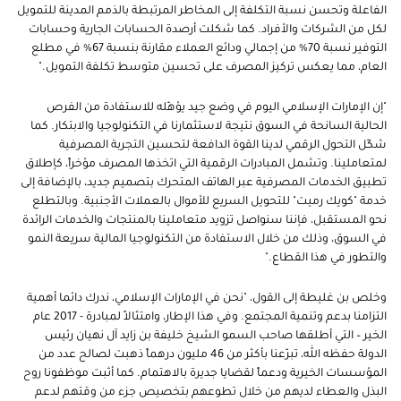
الفاعلة وتحسن نسبة التكلفة إلى المخاطر المرتبطة بالذمم المدينة للتمويل
لكل من الشركات والأفراد. كما شكلت أرصدة الحسابات الجارية وحسابات
التوفير نسبة 70% من إجمالي ودائع العملاء مقارنة بنسبة 67% في مطلع
العام، مما يعكس تركيز المصرف على تحسين متوسط ​​تكلفة التمويل
".
"
إن الإمارات الإسلامي اليوم في وضع جيد يؤهّله للاستفادة من الفرص
الحالية السانحة في السوق نتيجة لاستثمارنا في التكنولوجيا والابتكار. كما
شكّل التحول الرقمي لدينا القوة الدافعة لتحسين التجربة المصرفية
لمتعاملينا. وتشمل المبادرات الرقمية التي اتخذها المصرف مؤخراً، كإطلاق
تطبيق الخدمات المصرفية عبر الهاتف المتحرك بتصميم جديد، بالإضافة إلى
خدمة "كويك رميت" للتحويل السريع للأموال بالعملات الأجنبية. وبالتطلع
نحو المستقبل، فإننا سنواصل تزويد متعاملينا بالمنتجات والخدمات الرائدة
في السوق، وذلك من خلال الاستفادة من التكنولوجيا المالية سريعة النمو
والتطور في هذا القطاع."
وخلص بن غليطة إلى القول،
"
نحن في الإمارات الإسلامي، ندرك دائما أهمية
التزامنا بدعم وتنمية المجتمع. وفي هذا الإطار، وامتثالاً لمبادرة - 2017 عام
الخير – التي أطلقها صاحب السمو الشيخ خليفة بن زايد آل نهيان رئيس
الدولة حفظه الله، تبرّعنا بأكثر من 46 مليون درهماً ذهبت لصالح عدد من
المؤسسات الخيرية ودعماً لقضايا جديرة بالاهتمام. كما أثبت موظفونا روح
البذل والعطاء لديهم من خلال تطوعهم بتخصيص جزء من وقتهم لدعم