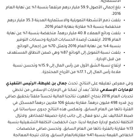
الاستثماريه.
بلغ إجمالي الأصول 59.9 مليار درهم مرتفعاً بنسبة 1% عن نهاية العام
2016.
بلغت ذمم الأنشطة التمويلية والاستثمارية المدينة 35.3 مليار درهم
منخفضة بنسبة 3% مقارنة بنهاية العام 2016.
بلغت ودائع العملاء 40.8 مليار درهماً، منخفضة بنسبة 1% عن نهاية
العام 2016. ارتفعت أرصدة الحسابات الجارية وحسابات التوفير
بنسبة 4% عن نهاية العام 2016 وتمثل 70% من إجمالي الودائع.
بلغت نسبة التمويل إلى الودائع 87% وهي ضمن النطاق المستهدف
من قبل الإدارة.
ارتفاع نسبة الشق الأول من رأس المال إلى 15.9% وتحسن نسبة
ملاءة رأس المال إلى 17.1% من الأرباح المحتجزة.
وفي معرض تعليقه على النتائج، تحدث
جمال بن غليطة، الرئيس التنفيذي
للإمارات الإسلامي
قائلاً،"بعد أن تمكنا في الإمارات الإسلامي من تخطي
تحديات العام 2016 بنجاح، أظهرت نتائجنا المالية تحسناً ملفتاً بتحقيق صافي
ربح قدره 498 مليون درهماً، مقارنة بمبلغ 106 ملايين درهماً المسجّل في
الفترة ذاتها من العام السابق. وتعكس هذه النتائج جدوى سياساتنا في
ضبط التكاليف على نحو فعال، إلى جانب إدارة حصيفة للمخاطر. ولاتزال
التكلفة تخضع لإدارة صارمة لدينا، حيث انخفضت التكلفة التشغيلية بنسبة
13% مقارنة بالفترة ذاتها من العام السابق. وتحسن صافي مخصصات
انخفاض القيمة بنسبة 41% مقارنةبالعام السابق، وذلك نتيجة المعالجة