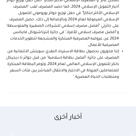
بشكل عام" و"المصرف الإسلامي الأكثر ابتكاراً" خلال حفل توزيع جوائز
أخبار التمويل الإسلامي 2024، كما حصد المصرف لقب "المصرف
الإسلامي الأكثر ابتكاراً" في حفل توزيع جوائز يوروموني للتمويل
الإسلامي المرموقة لعام 2024.وبالإضافة إلى ذلك، حصل المصرف
على جائزتي "أفضل مصرف إسلامي للشركات الصغيرة والمتوسطة"
و"أفضل مصرف إسلامي للأفراد" في جائزة إنترناشيونال فاينانس
2024 عن عروضه المصرفية المبتكرة والمشجعة لتطوير الخدمات
المصرفية للأعمال.
إننا فخورون بحصول بطاقة الاسترداد النقدي سويتش الائتمانية من
المصرف على جائزة "أفضل بطاقة إسلامية" من قبل جوائز
ذا
ديجيتال
بانكر للتمويل الإسلامي العالمي لعام 2024، وتوفر البطاقة المبتكرة
للمتعاملين المرونة في الاختيار والانتقال المباشر بين فئات السفر
ومتطلبات الحياة العصرية."
أخبار أخرى