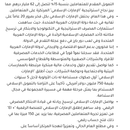
التمويل المقدم للمتعاملين بنسبة 15% لتصل إلى 62 مليار درهم، مما
يبرز نجاح استراتيجية "الإمارات الإسلامي" المرتكزة على المتعاملين.
وفي هذا العام، يحتفل الإمارات الإسلامي بكل فخر بمرور 20 عاماً على
تفانيه في خدمة دولة الإمارات العربية المتحدة، حيث ساهمت
استثمارات المصرف الاستراتيجية في التكنولوجيا والابتكار في ترسيخ
مكانته كأحد المصارف الإسلامية الرائدة في دولة الإمارات العربية
المتحدة وفي لعب دور بارز في دفع عجلة التقدم في الدولة.
إننا فخورون بدعم النمو الاقتصادي والإيجابي لدولة الإمارات العربية
المتحدة، فقد سجلنا نمواً قوياً في قطاعات الخدمات المصرفية
للأفراد والشركات الصغيرة والمتوسطة والقطاع المؤسسي.
كما نواصل تقديم حلول وخدمات مالية مبتكرة مرتبطة بالممارسات
البيئية والاجتماعية وحوكمة الشركات، حيث أطلق "الإمارات
الإسلامي" أول صكوك مستدامة له ذات الأولوية لأجل 5 سنوات
بقيمة 750 مليون دولار أمريكي، تأكيداً على التزامنا بالتمويل الإسلامي
المستدام بما يمثل مرحلة مهمة في مسيرة المجموعة في مجال
الاستدامة.
يواصل الإمارات الإسلامي ترسيخ ريادته في قيادة الابتكار المصرفي
الرقمي. وقد ساهم إطلاق الإمارات الإسلامي للمنصة الرقمية "
EI +
"
من تعزيز تجربة المتعاملين المصرفية، بما يزيد عن 150 ميزة بما في
ذلك فتح حساب رقمي.
وفي مطلع العام الحالي، وتعزيزاً لنهجنا المرتكز أساساً على