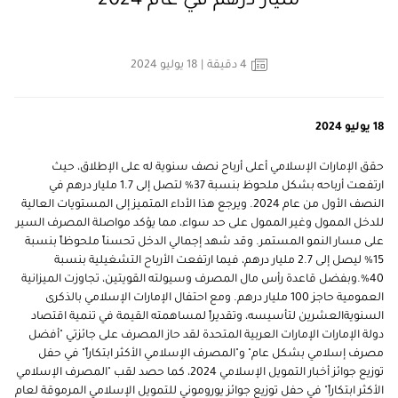
مليار درهم في عام 2024
4
دقيقة
| 18 يوليو 2024
18 يوليو 2024
حقق الإمارات الإسلامي أعلى أرباح نصف سنوية له على الإطلاق، حيث
ارتفعت أرباحه بشكل ملحوظ بنسبة 37% لتصل إلى 1.7 مليار درهم في
النصف الأول من عام 2024. ويرجع هذا الأداء المتميز إلى المستويات العالية
للدخل الممول وغير الممول على حد سواء، مما يؤكد مواصلة المصرف السير
على مسار النمو المستمر. وقد شهد إجمالي الدخل
تحسناً ملحوظاً بنسبة
15% ليصل إلى 2.7 مليار درهم، فيما ارتفعت الأرباح التشغيلية بنسبة
40%
.
وبفضل قاعدة رأس مال المصرف وسيولته القويتين، تجاوزت الميزانية
العمومية حاجز 100 مليار درهم. ومع احتفال الإمارات الإسلامي بالذكرى
السنويةالعشرين لتأسيسه، وتقديراً لمساهمته القيمة في تنمية اقتصاد
دولة الإمارات الإمارات العربية المتحدة لقد حاز المصرف على جائزتي "أفضل
مصرف إسلامي بشكل عام" و"المصرف الإسلامي الأكثر ابتكاراً" في حفل
توزيع جوائز أخبار التمويل الإسلامي 2024، كما حصد لقب "المصرف الإسلامي
الأكثر ابتكاراً" في حفل توزيع جوائز يوروموني للتمويل الإسلامي المرموقة لعام