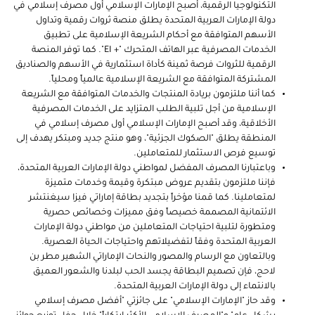
التكنولوجيا الرقمية، أصبح الإمارات الإسلامي أول مصرف إسلامي في
دولة الإمارات العربية المتحدة يطلق منصة ثروات رقمية وتداول
الأسهم المتوافقة مع أحكام الشريعة الإسلامية على تطبيق
الخدمات المصرفية عبر الهاتف المتحرك "
EI +
". كما توفر المنصة
الرقمية للثروات فرصة ثمينة كأداة استثمارية في الأسهم والصناديق
المشتركة المتوافقة مع الشريعة الإسلامية عالمياً ومحلياً.
كما أننا ملتزمون بريادة المنتجات والخدمات المتوافقة مع الشريعة
الإسلامية من أجل تلبية الطلب المتزايد على الخدمات المصرفية
الأخلاقية، وقد أصبح الإمارات الإسلامي أول مصرف إسلامي في
المنطقة يطلق "الصكوك الجزئية"، وهو منتج جديد ومبتكر يهدف إلى
توسيع فرص الاستثمار للمتعاملين.
وباعتبارنا المصرف المفضل لمواطني دولة الإمارات العربية المتحدة،
فإننا ملتزمون بتقديم عروض مبتكرة وقيمة وخدمات متميزة
لمتعاملينا. كما قمنا مؤخراً بتجديد بطاقة إماراتي فيزا سيغنتشر
الائتمانية المصممة خصيصاً وفق مميزات وخصائص حصرية
ومتطورة لتلبية احتياجات المتعاملين من مواطني دولة الإمارات
العربية المتحدة وفقاً لتفضيلاتهم واحتياجات الحياة العصرية.
وبالتعاون مع الرسام والمصور والنحات الإماراتي الشهير مطر بن
لاحج، فإن تصميم البطاقة يجسد الحب لبلدنا والشعور العميق
بالانتماء إلى دولة الإمارات العربية المتحدة.
وقد حاز "الإمارات الإسلامي" على جائزتي "أفضل مصرف إسلامي