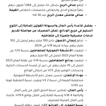
من العام السابق
ارتفع
صافي الربح
بشكل حاد ليصل إلى 1,664 مليون درهم
نظراً لارتفاع الدخل وانخفاض مخصصات انخفاض
القيمة
صافي
هامش معدل الربح
عند
4.56%
بفضل قاعدة رأس المال والسيولة القويّين إضافة إلى التنوع
السليم في مزيج الودائع، تمكن المصرف من مواصلة تقديم
خدمات مصرفية متميزة إلى متعامليه
تجاوز
إجمالي الأصول
حاجز 100 مليار درهم ليصل إلى
102
مليار درهم، بزيادة قدرها 16% في 2024
ارتفعت
الأنشطة التمويلية للمتعاملين
بنسبة 15% عن
نهاية العام 2023 لتصل إلى 62 مليار درهم
ارتفعت
ودائع المتعاملين
بنسبة 14% عن نهاية العام 2023
لتصل إلى 70 مليار درهم، في حين أن أرصدة الحسابات الجارية
وحسابات التوفير تمثل 73% من إجمالي الودائع
جودة الإئتمان:
تحسن
معدل ذمم الأنشطة التمويلية
منخفضة القيمة إلى نسبة 5.2% وبقيت نسبة التغطية قوية
عند 135%
رأس المال
:
تعكس نسبة الشق الأول من رأس المال
والبالغة 18.4% ونسبة كفاية رأس المال بواقع 19.6%، قاعدة
رأس المال المتينة للمصرف
نسبة التمويل إلى الودائع
88%، ضمن نطاق النسبة