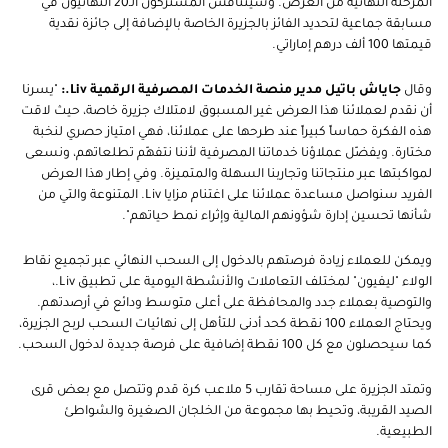
المرحلة النهائية من العرض. وسيتنافس المشتركون الـ20 النهائيون في
مسابقة جماعية لتحديد الفائز بالجزيرة الخاصة بالإضافة إلى جائزة نقدية
قيمتها 100 ألف درهم إماراتي.
وقال
جاياش باتيل مدير منصة الخدمات المصرفية الرقمية Liv.:
"يسرنا
أن نقدم لعملائنا هذا العرض غير المسبوق لامتلاك جزيرة خاصة، حيث لاقت
هذه الفكرة حماساً كبيراً عند طرحها على عملائنا، فهي امتياز حصري لنخبة
مختارة. ويفضّل عملاؤنا خدماتنا المصرفية لأننا نتفهّم تطلعاتهم، ونسعى
لمواكبتها عبر منتجاتنا وتجاربنا السهلة والمتميزة. وفي إطار هذا العرض
الفريد سنواصل مساعدة عملائنا على اغتنام مزايا Liv. المتنوعة والتي من
شأنها تحسين إدارة شؤونهم المالية وإثراء نمط حياتهم".
ويمكن للعملاء زيادة فرصتهم بالدخول إلى السحب النهائي عبر تجميع نقاط
الولاء "ليفيون" لمختلف التعاملات والأنشطة اليومية على تطبيق Liv.،
والتوصية بعملاء جدد والمحافظة على أعلى متوسط ودائع في أرصدتهم.
ويحتاج العملاء 100 نقطة كحد أدنى للتأهل إلى نهائيات السحب لربح الجزيرة،
كما سيحصلون مع كل 100 نقطة إضافية على فرصة جديدة لدخول السحب.
وتمتد الجزيرة على مساحة تقارب 5 ملاعب كرة قدم وتتصل مع بعض قرى
الصيد القريبة، وتحيط بها مجموعة من الخلجان الصغيرة والشواطئ
الطبيعية.