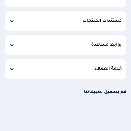
مستندات المنتجات
روابط مساعدة
خدمة العملاء
قم بتحميل تطبيقاتنا
قم بتحميل تطبيق الهاتف المتحرك الخاص بنا
خدمات بنكية آمنة في أي وقت ومن أي مكان
قم بتحميل تطبيق businessONLINE X للهاتف المتحرك الخاص