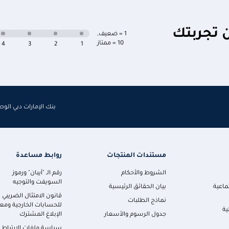
ن تجربتك
1 = ضعيف
,
10 = ممتاز
4
3
2
1
بنك الإمارات دبي الو
مستندات المنتجات
روابط مساعدة
الشروط والأحكام
رقم الـ "آيبان" ورموز
السويفت والتوجيه
ماعية
بيان الحقائق الرئيسية
قانون الامتثال الضريبي
نماذج الطلبات
للحسابات الخارجية ومعا
ية
جدول الرسوم والأسعار
الإبلاغ المشترك
سياسة ملفات الارتباط