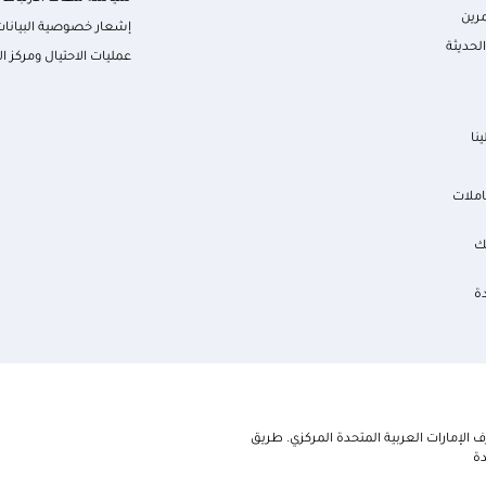
رين
إشعار خصوصية البيانات
لحديثة
عمليات الاحتيال ومركز ال
نا
املات
ك
ة
الإمارات العربية المتحدة المركزي. طريق