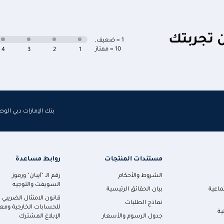
ن تجربتك
1 = ضعيف
,
10 = ممتاز
4
3
2
1
بنك الإمارات دبي الو
مستندات المنتجات
روابط مساعدة
الشروط والأحكام
رقم الـ "آيبان" ورموز
السويفت والتوجيه
ماعية
بيان الحقائق الرئيسية
قانون الامتثال الضريبي
نماذج الطلبات
للحسابات الخارجية ومعا
ية
جدول الرسوم والأسعار
الإبلاغ المشترك