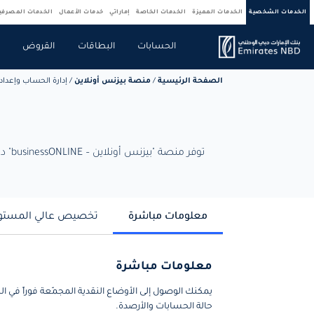
الخدمات الشخصية
الخدمات المميزة
الخدمات الخاصة
إماراتي
خدمات الأعمال
الخدمات المصرف
الحسابات
البطاقات
القروض
ص
الصفحة الرئيسية
/
منصة بيزنس أونلاين
/
إدارة الحساب وإعداد ا
توفر منصة "بيزنس أونلاين – businessONLINE" دخولاً واحداً إلى جميع حساباتك المصرفية، مع إعداد تقارير للحسابات الخارجية وعرض شامل للمراكز النقدية لجميع الكيانات.
معلومات مباشرة
تخصيص عالي المستو
معلومات مباشرة
يمكنك الوصول إلى الأوضاع النقدية المجمّعة فوراً في 
حالة الحسابات والأرصدة.