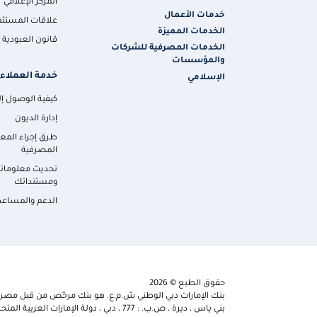
المركز الإعلامي
خدمات الأعمال
علاقات المستثم
الخدمات المميزة
قانون العبودية ا
الخدمات المصرفية للشركات
والمؤسسات
خدمة العملاء
الإسلامي
كيفية الوصول إلي
إدارة الديون
طرق إجراء المع
المصرفية
تحديث معلومات
ومستنداتك
الدعم والمساعد
حقوق الطبع © 2026
بنك الإمارات دبي الوطني ش.م.ع. هو بنك مرخّص من قبل مصرف 
بني ياس ، ديرة ، ص.ب. : 777 ، دبي ، دولة الإمارات العربية المتحدة