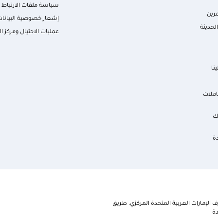
سياسة ملفات الارتباط
رين
إشعار خصوصية البيانات
لحديثة
عمليات الاحتيال ومركز ال
نا
املات
ك
ة
الإمارات العربية المتحدة المركزي. طريق