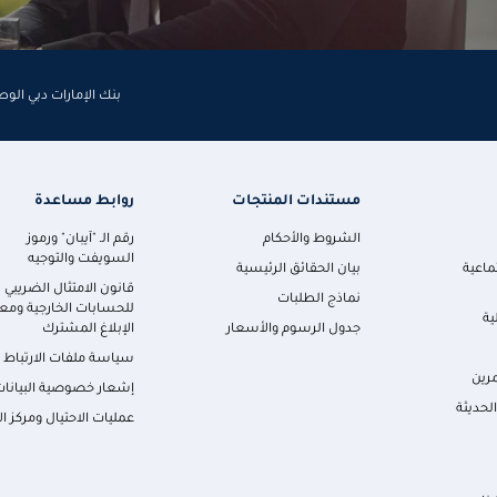
بنك الإمارات دبي الو
مستندات المنتجات
روابط مساعدة
الشروط والأحكام
رقم الـ "آيبان" ورموز
السويفت والتوجيه
ماعية
بيان الحقائق الرئيسية
قانون الامتثال الضريبي
نماذج الطلبات
للحسابات الخارجية ومعا
ية
جدول الرسوم والأسعار
الإبلاغ المشترك
سياسة ملفات الارتباط
رين
إشعار خصوصية البيانات
لحديثة
عمليات الاحتيال ومركز ال