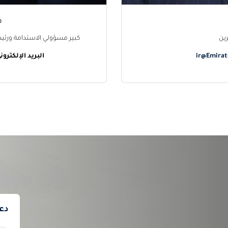
ف
ين
كبير مسؤولي الاستدامة ورئيس
ir@Emira
البريد الإلكترون
دع