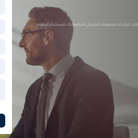
ئلتك. اترك لنا معلومات الاتصال الخاصة بك باستخدام النموذج