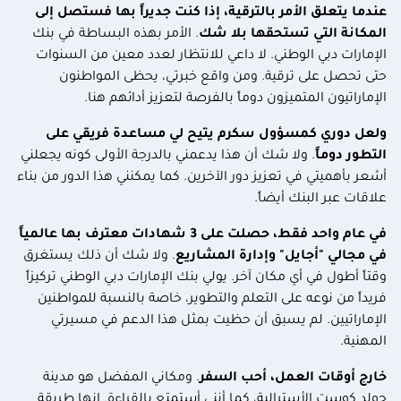
عندما يتعلق الأمر بالترقية، إذا كنت جديراً بها فستصل إلى
المكانة التي تستحقها بلا شك
. الأمر بهذه البساطة في بنك
الإمارات دبي الوطني. لا داعي للانتظار لعدد معين من السنوات
حتى تحصل على ترقية. ومن واقع خبرتي، يحظى المواطنون
الإماراتيون المتميزون دوماً بالفرصة لتعزيز أدائهم هنا.
ولعل دوري كمسؤول سكرم يتيح لي مساعدة فريقي على
التطور دوماً
. ولا شك أن هذا يدعمني بالدرجة الأولى كونه يجعلني
أشعر بأهميتي في تعزيز دور الآخرين. كما يمكنني هذا الدور من بناء
علاقات عبر البنك أيضاً.
في عام واحد فقط، حصلت على 3 شهادات معترف بها عالمياً
في مجالي "أجايل" وإدارة المشاريع
. ولا شك أن ذلك يستغرق
وقتاً أطول في أي مكان آخر. يولي بنك الإمارات دبي الوطني تركيزاً
فريداً من نوعه على التعلم والتطوير، خاصة بالنسبة للمواطنين
الإماراتيين. لم يسبق أن حظيت بمثل هذا الدعم في مسيرتي
المهنية.
خارج أوقات العمل، أحب السفر
. ومكاني المفضل هو مدينة
جولد كوست الأسترالية، كما أنني أستمتع بالقراءة. إنها طريقة