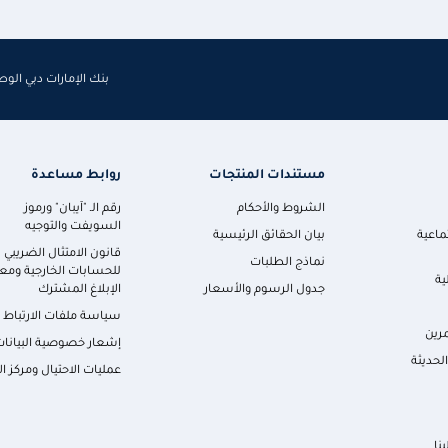
بنك الإمارات دبي الو
مستندات المنتجات
روابط مساعدة
الشروط والأحكام
رقم الـ "آيبان" ورموز
السويفت والتوجيه
ماعية
بيان الحقائق الرئيسية
قانون الامتثال الضريبي
نماذج الطلبات
للحسابات الخارجية ومعا
ية
جدول الرسوم والأسعار
الإبلاغ المشترك
سياسة ملفات الارتباط
رين
إشعار خصوصية البيانات
لحديثة
عمليات الاحتيال ومركز ال
نا