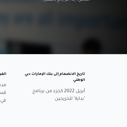
المحلي. إنه أمر رائع بالفعل".
تاريخ الانضمام إلى بنك الإمارات دبي
الفر
الوطني
مدي
أبريل 2022 كجزء من برنامج
قسم
"بداية" للخريجين
في 