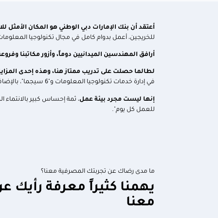
أعتقد أن بنك الإمارات دبي الوطني هو المكان الأمثل
للا
للخريجين، أعمل بدوام كامل في مجال تكنولوجيا المعلومات
أرافق المهندسين الميدانيين دوماً، وأزور مكاتبنا وفروعن
لطالما حصلت على تدريب ممتاز هنا، وهذه إحدى المزايا 
في إدارة خدمات تكنولوجيا المعلومات و"6 سيجما"، بالإضافة إلى شهادات حول مجالات أشمل مثل اتصالات الأعمال. لدينا حافز دائم لمواصلة الاستكشاف والتعلم هنا.
إنها ليست مجرد بيئة عمل
، ثمة إحساس كبير بالانتماء ا
للعمل كل يوم".
ما مدى رضاك عن تجربتك المصرفية معنا؟
يهمنا كثيراً معرفة رأيك ع
معنا