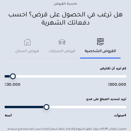
حاسبة القروض
هل ترغب في الحصول على قرض؟ احسب
دفعاتك الشهرية
القروض الشخصية
قروض السيارات
قروض السكن
كم تريد أن تقترض

30,000

500,000
تريد تسديد المبلغ على مدى
4
سنوات
1
سنة
المعدل الفعال: 5.99% سنوياً. تطبق الشروط والأحكام. تختلف أسعار الفائدة حسب المدة وتخضع لسياسة