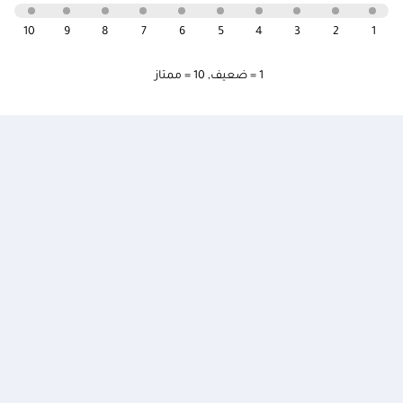
10
9
8
7
6
5
4
3
2
1
1 = ضعيف
,
10 = ممتاز
إعدادات الموقع
بنك الإمارات دبي الوطني في مواقع التواصل
الاجتماعي
English :
English
أنت الآن تتصفح
الخدمات الشخصية
نبذة عنّا