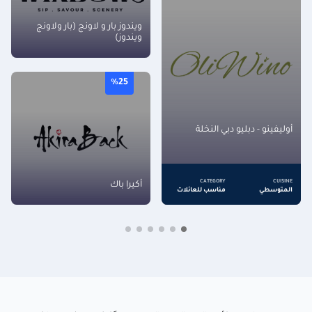
ويندوز بار و لاونج (بار ولاونج
ويندوز)
%25
أوليفينو - دبليو دبي النخلة
CATEGORY
CUISINE
أكيرا باك
المتوسطي
مناسب للعائلات