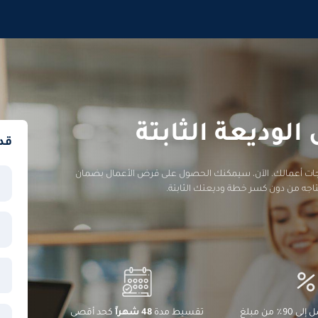
لوديعة الثابتة
قد
تياجات أعمالك. الآن، سيمكنك الحصول على قرض الأعمال بضمان
حتاجه من دون كسر خطة وديعتك الثابتة.
اقتراض ما يصل إلى 90٪ من مبلغ
تقسيط مدة
48 شهراً
كحد أقصى