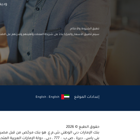
وديعت
تطبق الشروط والأحكام.
سيتم تطبيق الأسعار والمزايا بناءً على شريحة العملاء وأهليتهم وقدرتهم على الاقتر
إعدادات الموقع
English : English
حقوق الطبع © 2026
بنك الإمارات دبي الوطني ش.م.ع. هو بنك مرخّص من قبل مصرف 
بني ياس ، ديرة ، ص.ب. : 777 ، دبي ، دولة الإمارات العربية المتحدة